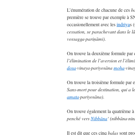
L’énumération de chacune de ces
b
première se trouve par exemple à SN 
occasionellement avec les
indriya
s (
cessation, se parachevant dans le lâ
vossagga·pariṇāmi)
.
On trouve la deuxième formule par
l’élimination de l’aversion et l’élim
dosa
·vinaya·pariyosāna
moha
·vina
On trouve la troisième formule par
Sans-mort pour destination, qui a l
amata
·pariyosāna)
.
On trouve également la quatrième à
penché vers
Nibbāna
‘ (nibbāna·ni
Il est dit que ces cinq
balas
sont pro