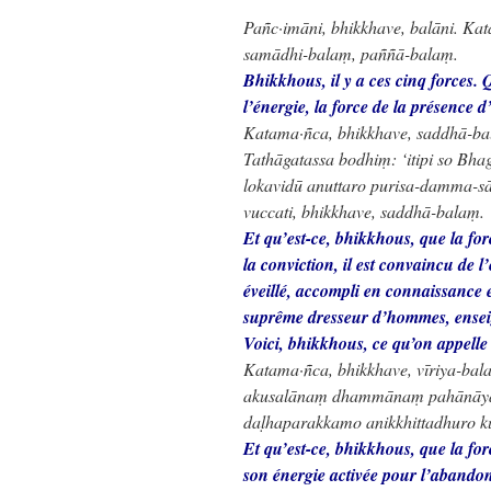
Pañc·imāni, bhikkhave, balāni. Ka
samādhi-balaṃ, paññā-balaṃ.
Bhikkhous, il y a ces cinq forces. 
l’énergie, la force de la présence d
Katama·ñca, bhikkhave, saddhā-bal
Tathāgatassa bodhiṃ: ‘itipi so B
lokavidū anuttaro purisa-damma-s
vuccati, bhikkhave, saddhā-balaṃ.
Et qu’est-ce, bhikkhous, que la for
la conviction, il est convaincu de 
éveillé, accompli en connaissance 
suprême dresseur d’hommes, ensei
Voici, bhikkhous, ce qu’on appelle 
Katama·ñca, bhikkhave, vīriya-bala
akusalānaṃ dhammānaṃ pahānāy
daḷhaparakkamo anikkhittadhuro ku
Et qu’est-ce, bhikkhous, que la fo
son énergie activée pour l’abandon