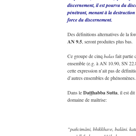
discernement, il est pourvu du disce
pénétrant, menant à la destruction 
force du discernement.
Des définitions alternatives de la fo
AN 9.5
, seront produites plus bas.
Ce groupe de cinq
balas
fait partie
ensemble (e.g. à AN 10.90, SN 22.81
cette expression n’ait pas de définit
d’autres ensembles de phénomènes.
Daṭṭhabba Sutta
Dans le
, il est d
domaine de maîtrise:
“pañcimāni, bhikkhave, balāni. ka