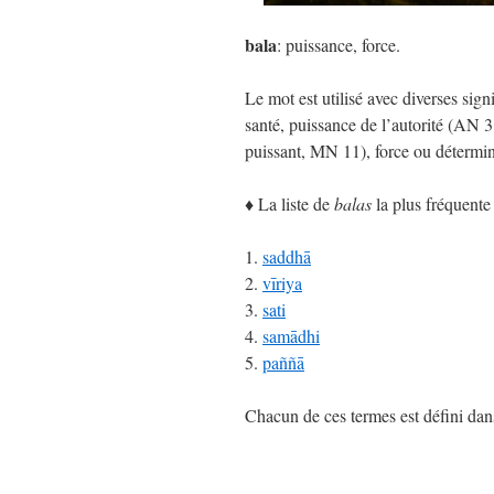
bala
: puissance, force.
Le mot est utilisé avec diverses sign
santé, puissance de l’autorité (AN 3.
puissant, MN 11), force ou détermi
♦ La liste de
balas
la plus fréquente 
1.
saddhā
2.
vīriya
3.
sati
4.
samādhi
5.
paññā
Chacun de ces termes est défini dan