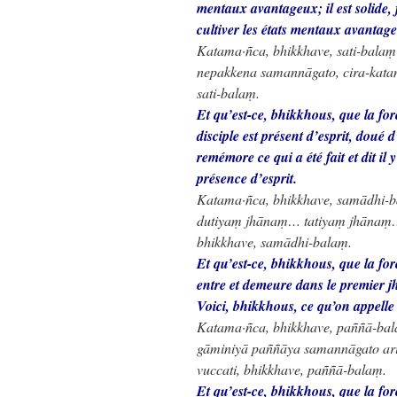
mentaux avantageux; il est solide, 
cultiver les états mentaux avantage
Katama·ñca, bhikkhave, sati-balaṃ?
nepakkena samannāgato, cira-katam-
sati-balaṃ.
Et qu’est-ce, bhikkhous, que la fo
disciple est présent d’esprit, doué 
remémore ce qui a été fait et dit il
présence d’esprit.
Katama·ñca, bhikkhave, samādhi-
dutiyaṃ jhānaṃ… tatiyaṃ jhānaṃ… 
bhikkhave, samādhi-balaṃ.
Et qu’est-ce, bhikkhous, que la fo
entre et demeure dans le premier
Voici, bhikkhous, ce qu’on appelle 
Katama·ñca, bhikkhave, paññā-bala
gāminiyā paññāya samannāgato ar
vuccati, bhikkhave, paññā-balaṃ.
Et qu’est-ce, bhikkhous, que la fo