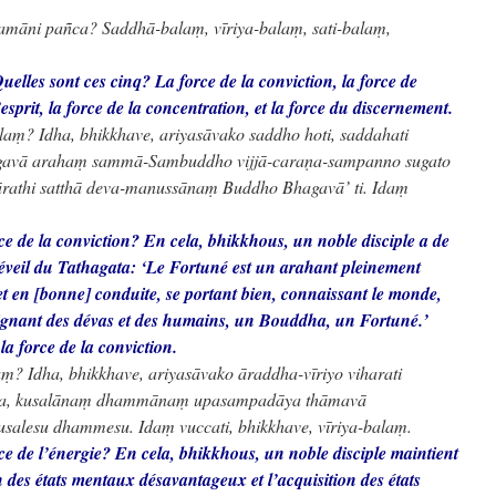
tamāni pañca? Saddhā-balaṃ, vīriya-balaṃ, sati-balaṃ,
Quelles sont ces cinq? La force de la conviction, la force de
’esprit, la force de la concentration, et la force du discernement.
aṃ? Idha, bhikkhave, ariyasāvako saddho hoti, saddahati
hagavā arahaṃ sammā-Sambuddho vijjā-caraṇa-sampanno sugato
ārathi satthā deva-manussānaṃ Buddho Bhagavā’ ti. Idaṃ
ce de la conviction? En cela, bhikkhous, un noble disciple a de
l’éveil du Tathagata: ‘Le Fortuné est un arahant pleinement
et en [bonne] conduite, se portant bien, connaissant le monde,
gnant des dévas et des humains, un Bouddha, un Fortuné.’
la force de la conviction.
ṃ? Idha, bhikkhave, ariyasāvako āraddha-vīriyo viharati
a, kusalānaṃ dhammānaṃ upasampadāya thāmavā
salesu dhammesu. Idaṃ vuccati, bhikkhave, vīriya-balaṃ.
rce de l’énergie? En cela, bhikkhous, un noble disciple maintient
 des états mentaux désavantageux et l’acquisition des états