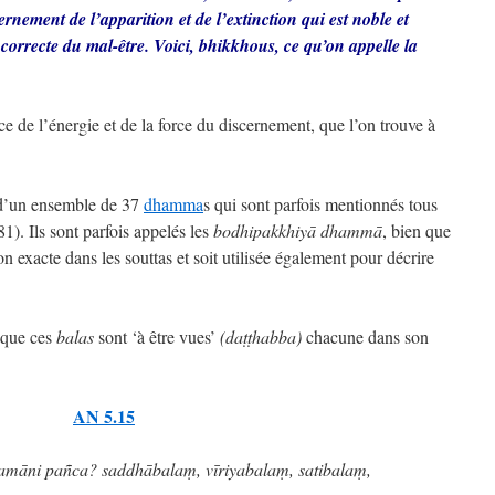
rnement de l’apparition et de l’extinction qui est noble et
correcte du mal-être. Voici, bhikkhous, ce qu’on appelle la
rce de l’énergie et de la force du discernement, que l’on trouve à
 d’un ensemble de 37
dhamma
s qui sont parfois mentionnés tous
). Ils sont parfois appelés les
bodhipakkhiyā dhammā
, bien que
ion exacte dans les souttas et soit utilisée également pour décrire
it que ces
balas
sont ‘à être vues’
(daṭṭhabba)
chacune dans son
AN 5.15
tamāni pañca? saddhābalaṃ, vīriyabalaṃ, satibalaṃ,