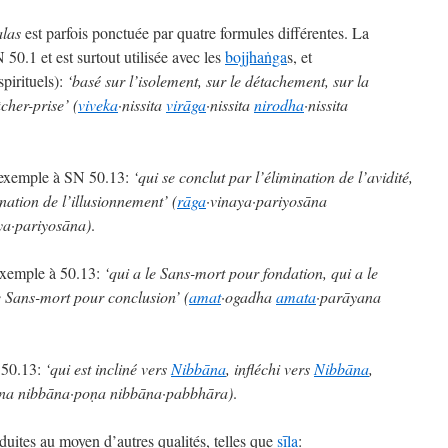
alas
est parfois ponctuée par quatre formules différentes. La
50.1 et est surtout utilisée avec les
bojjhaṅga
s, et
spirituels):
‘basé sur l’isolement, sur le détachement, sur la
cher-prise’ (
viveka
·nissita
virāga
·nissita
nirodha
·nissita
 exemple à SN 50.13:
‘qui se conclut par l’élimination de l’avidité,
ination de l’illusionnement’ (
rāga
·vinaya·pariyosāna
ya·pariyosāna)
.
 exemple à 50.13:
‘qui a le Sans-mort pour fondation, qui a le
e Sans-mort pour conclusion’ (
amat
·ogadha
amata
·parāyana
 50.13:
‘qui est incliné vers
Nibbāna
, infléchi vers
Nibbāna
,
nna nibbāna·poṇa nibbāna·pabbhāra)
.
duites au moyen d’autres qualités, telles que
sīla
: