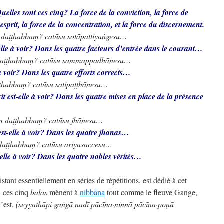
Quelles sont ces cinq? La force de la conviction, la force de
’esprit, la force de la concentration, et la force du discernement.
ṃ daṭṭhabbaṃ? catūsu sotāpattiyaṅgesu…
-elle à voir? Dans les quatre facteurs d’entrée dans le courant…
aṃ daṭṭhabbaṃ? catūsu sammappadhānesu…
 à voir? Dans les quatre efforts corrects…
aṭṭhabbaṃ? catūsu satipaṭṭhānesu…
it est-elle à voir? Dans les quatre mises en place de la présence
aṃ daṭṭhabbaṃ? catūsu jhānesu…
 est-elle à voir? Dans les quatre jhanas…
 daṭṭhabbaṃ? catūsu ariyasaccesu…
elle à voir? Dans les quatre nobles vérités…
istant essentiellement en séries de répétitions, est dédié à cet
, ces cinq
balas
mènent à
nibbāna
tout comme le fleuve Gange,
l’est.
(seyyathāpi gaṅgā nadī pācīna·ninnā pācīna·poṇā