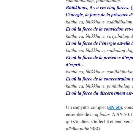
samādhibalaṃ, paññābalaṃ.
Bhikkhous, il y a ces cinq forces. 
l’énergie, la force de la présence d
kattha ca, bhikkhave, saddhābala
Et où la force de la conviction est
kattha ca, bhikkhave, vīriyabal
Et où la force de l’énergie est-elle
kattha ca, bhikkhave, satibalaṃ d
Et où la force de la présence d’espr
d’esprit…
kattha ca, bhikkhave, samādhibal
Et où la force de la concentration
kattha ca, bhikkhave, paññābalaṃ
Et où la force du discernement est-
SN 50
Un saṃyutta complet (
), cons
ensemble de cinq
balas
. À SN 50.1
qui s’incline, s’infléchit et tend vers 
pācīna·pabbhārā)
.