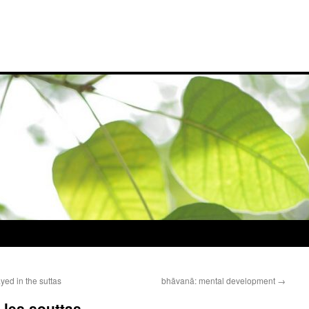
yed in the suttas
bhāvanā: mental development
→
 les souttas