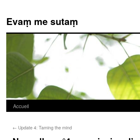
Evaṃ me sutaṃ
Aller
Accueil
au
←
Update 4: Taming the mind
contenu